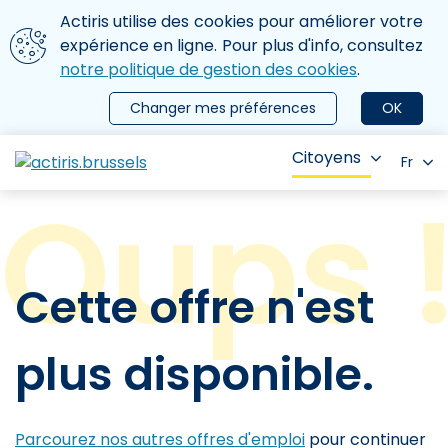
Aller au contenu principal
Nous utilisons des cookies
Actiris utilise des cookies pour améliorer votre
ermer le menu
expérience en ligne. Pour plus d'info, consultez
notre politique de gestion des cookies
.
Changer mes préférences
OK
Citoyens
Fr
Cette offre n'est
plus disponible.
Parcourez nos autres offres d'emploi
pour continuer