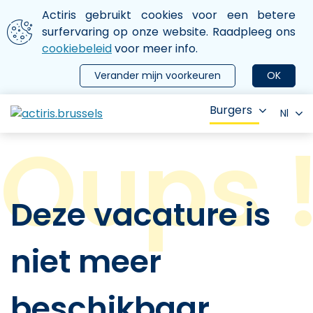
Aller au contenu principal
We gebruiken cookies
Actiris gebruikt cookies voor een betere
ermer le menu
surfervaring op onze website. Raadpleeg ons
cookiebeleid
voor meer info.
Verander mijn voorkeuren
OK
Burgers
Nl
Deze vacature is
niet meer
beschikbaar.