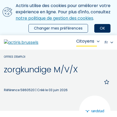
Aller au contenu principal
Nous utilisons des cookies
Actiris utilise des cookies pour améliorer votre
ermer le menu
expérience en ligne. Pour plus d'info, consultez
notre politique de gestion des cookies
.
Changer mes préférences
OK
Citoyens
Fr
OFFRES D'EMPLOI
zorgkundige M/V/X
Référence 5860520
| Créé le 03 juin 2026