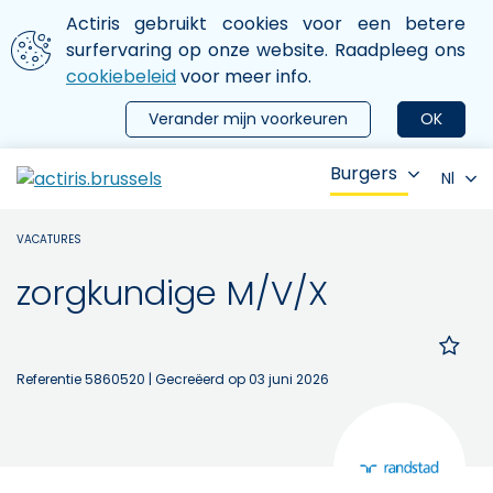
Aller au contenu principal
We gebruiken cookies
Actiris gebruikt cookies voor een betere
ermer le menu
surfervaring op onze website. Raadpleeg ons
cookiebeleid
voor meer info.
Verander mijn voorkeuren
OK
Burgers
Nl
VACATURES
zorgkundige M/V/X
Referentie 5860520
| Gecreëerd op 03 juni 2026