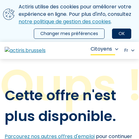
Aller au contenu principal
Nous utilisons des cookies
Actiris utilise des cookies pour améliorer votre
ermer le menu
expérience en ligne. Pour plus d'info, consultez
notre politique de gestion des cookies
.
Changer mes préférences
OK
Citoyens
Fr
Cette offre n'est
plus disponible.
Parcourez nos autres offres d'emploi
pour continuer