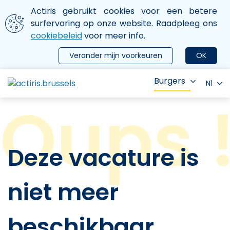
Aller au contenu principal
We gebruiken cookies
Actiris gebruikt cookies voor een betere
ermer le menu
surfervaring op onze website. Raadpleeg ons
cookiebeleid
voor meer info.
Verander mijn voorkeuren
OK
Burgers
Nl
Deze vacature is
niet meer
beschikbaar.