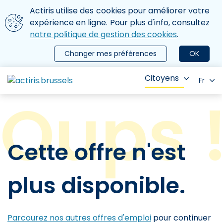
Aller au contenu principal
Nous utilisons des cookies
Actiris utilise des cookies pour améliorer votre
ermer le menu
expérience en ligne. Pour plus d'info, consultez
notre politique de gestion des cookies
.
Changer mes préférences
OK
Citoyens
Fr
Cette offre n'est
plus disponible.
Parcourez nos autres offres d'emploi
pour continuer