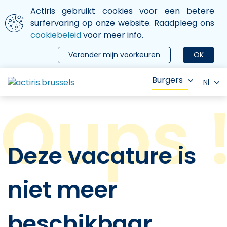
Aller au contenu principal
We gebruiken cookies
Actiris gebruikt cookies voor een betere
ermer le menu
surfervaring op onze website. Raadpleeg ons
cookiebeleid
voor meer info.
Verander mijn voorkeuren
OK
Burgers
Nl
Deze vacature is
niet meer
beschikbaar.