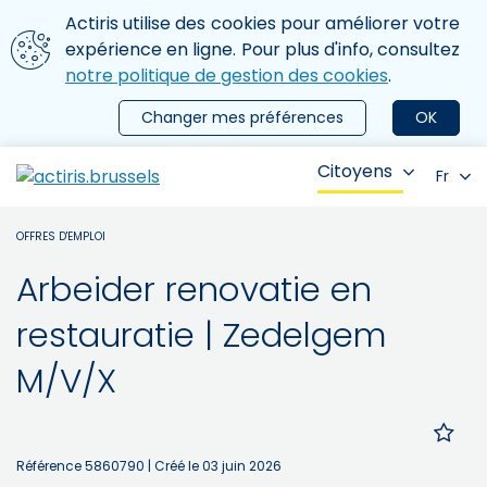
Aller au contenu principal
Nous utilisons des cookies
Actiris utilise des cookies pour améliorer votre
ermer le menu
expérience en ligne. Pour plus d'info, consultez
notre politique de gestion des cookies
.
Changer mes préférences
OK
Citoyens
Fr
OFFRES D'EMPLOI
Arbeider renovatie en
restauratie | Zedelgem
M/V/X
Référence 5860790
| Créé le 03 juin 2026