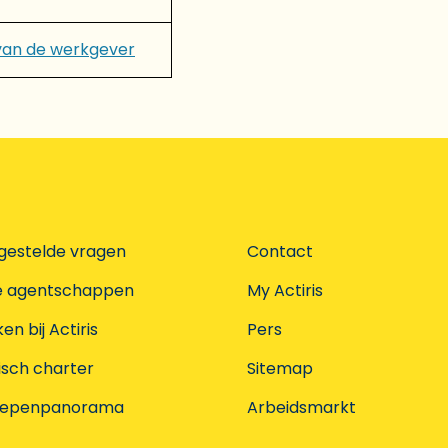
van de werkgever
gestelde vragen
Contact
e agentschappen
My Actiris
n bij Actiris
Pers
isch charter
Sitemap
oepenpanorama
Arbeidsmarkt