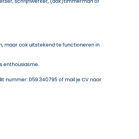
etser, schrijnwerker, (dak)timmerman of
, maar ook uitstekend te functioneren in
is enthousiasme.
it nummer: 059 340795 of mail je CV naar