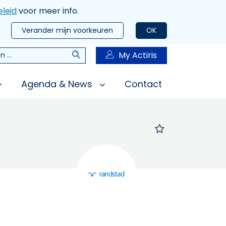
leid
voor meer info.
Verander mijn voorkeuren
OK
Zoeken
My Actiris
n
Agenda & News
Contact