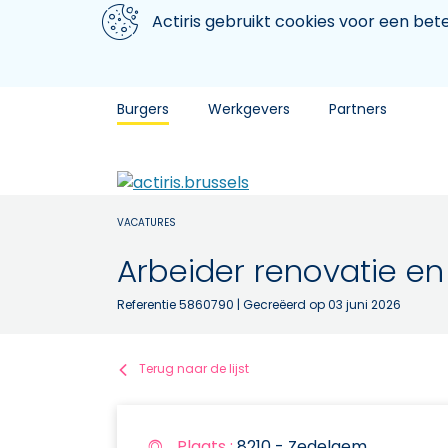
Aller au contenu principal
We gebruiken cookies
Actiris gebruikt cookies voor een be
Burgers
Werkgevers
Partners
VACATURES
Arbeider renovatie en
Referentie 5860790
| Gecreëerd op 03 juni 2026
Terug naar de lijst
Plaats :
8210 - Zedelgem