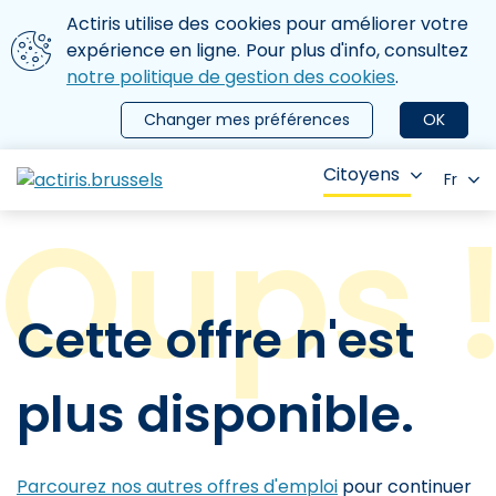
Aller au contenu principal
Nous utilisons des cookies
Actiris utilise des cookies pour améliorer votre
ermer le menu
expérience en ligne. Pour plus d'info, consultez
notre politique de gestion des cookies
.
Changer mes préférences
OK
Citoyens
Fr
Cette offre n'est
plus disponible.
Parcourez nos autres offres d'emploi
pour continuer