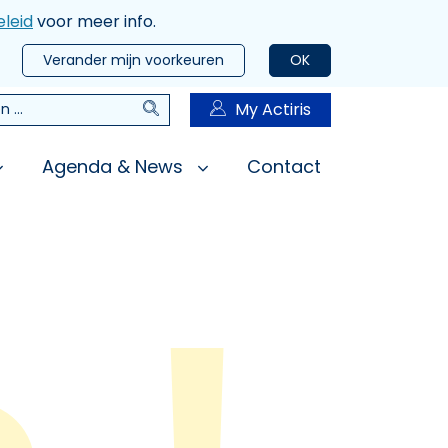
leid
voor meer info.
Verander mijn voorkeuren
OK
Zoeken
My Actiris
n
Agenda & News
Contact