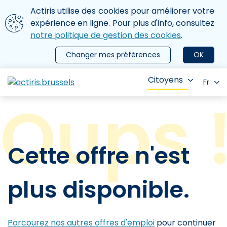
Aller au contenu principal
Nous utilisons des cookies
Actiris utilise des cookies pour améliorer votre
ermer le menu
expérience en ligne. Pour plus d'info, consultez
notre politique de gestion des cookies
.
Changer mes préférences
OK
Citoyens
Fr
Cette offre n'est
plus disponible.
Parcourez nos autres offres d'emploi
pour continuer