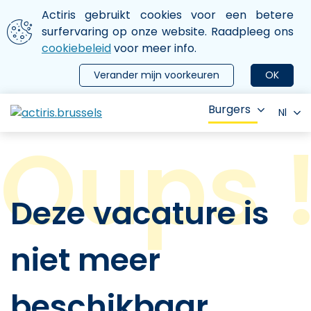
Aller au contenu principal
We gebruiken cookies
Actiris gebruikt cookies voor een betere
ermer le menu
surfervaring op onze website. Raadpleeg ons
cookiebeleid
voor meer info.
Verander mijn voorkeuren
OK
Burgers
Nl
Deze vacature is
niet meer
beschikbaar.