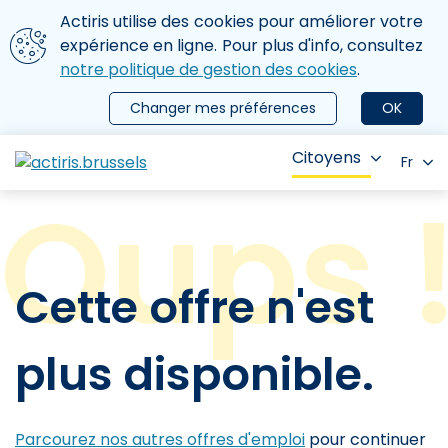
Aller au contenu principal
Nous utilisons des cookies
Actiris utilise des cookies pour améliorer votre
ermer le menu
expérience en ligne. Pour plus d'info, consultez
notre politique de gestion des cookies
.
Changer mes préférences
OK
Citoyens
Fr
Cette offre n'est
plus disponible.
Parcourez nos autres offres d'emploi
pour continuer