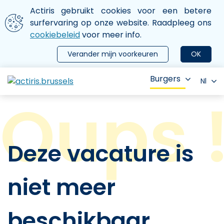
Aller au contenu principal
We gebruiken cookies
Actiris gebruikt cookies voor een betere
ermer le menu
surfervaring op onze website. Raadpleeg ons
cookiebeleid
voor meer info.
Verander mijn voorkeuren
OK
Burgers
Nl
Deze vacature is
niet meer
beschikbaar.