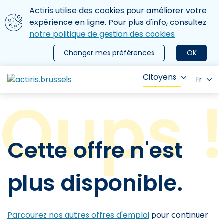
Aller au contenu principal
Nous utilisons des cookies
Actiris utilise des cookies pour améliorer votre
ermer le menu
expérience en ligne. Pour plus d'info, consultez
notre politique de gestion des cookies
.
Changer mes préférences
OK
Citoyens
Fr
Cette offre n'est
plus disponible.
Parcourez nos autres offres d'emploi
pour continuer