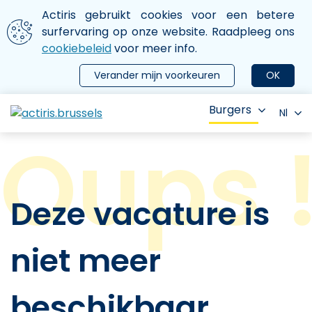
Aller au contenu principal
We gebruiken cookies
Actiris gebruikt cookies voor een betere
ermer le menu
surfervaring op onze website. Raadpleeg ons
cookiebeleid
voor meer info.
Verander mijn voorkeuren
OK
Burgers
Nl
Deze vacature is
niet meer
beschikbaar.