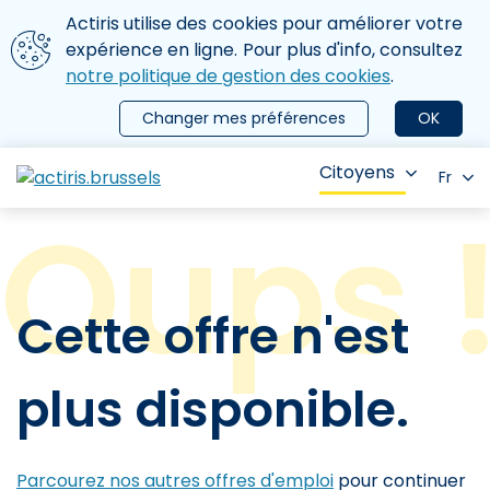
Aller au contenu principal
Nous utilisons des cookies
Actiris utilise des cookies pour améliorer votre
ermer le menu
expérience en ligne. Pour plus d'info, consultez
notre politique de gestion des cookies
.
Changer mes préférences
OK
Citoyens
Fr
Cette offre n'est
plus disponible.
Parcourez nos autres offres d'emploi
pour continuer