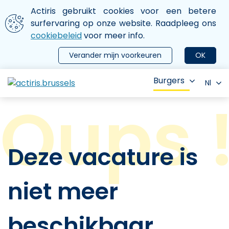
Aller au contenu principal
We gebruiken cookies
Actiris gebruikt cookies voor een betere
ermer le menu
surfervaring op onze website. Raadpleeg ons
cookiebeleid
voor meer info.
Verander mijn voorkeuren
OK
Burgers
Nl
Deze vacature is
niet meer
beschikbaar.