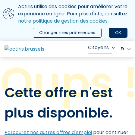
Aller au contenu principal
Nous utilisons des cookies
Actiris utilise des cookies pour améliorer votre
ermer le menu
expérience en ligne. Pour plus d'info, consultez
notre politique de gestion des cookies
.
Changer mes préférences
OK
Citoyens
Fr
Cette offre n'est
plus disponible.
Parcourez nos autres offres d'emploi
pour continuer