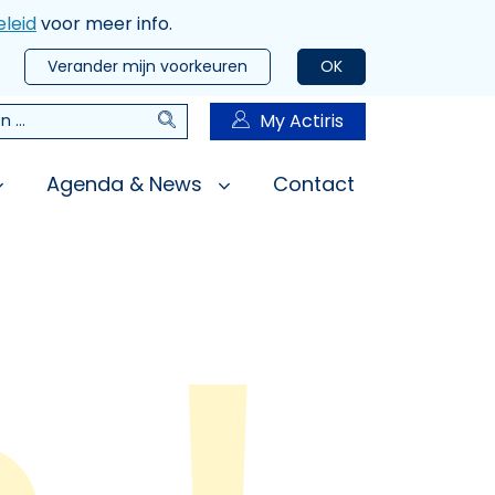
leid
voor meer info.
Verander mijn voorkeuren
OK
Zoeken
My Actiris
n
Agenda & News
Contact