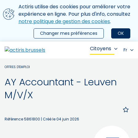
Aller au contenu principal
Nous utilisons des cookies
Actiris utilise des cookies pour améliorer votre
ermer le menu
expérience en ligne. Pour plus d'info, consultez
notre politique de gestion des cookies
.
Changer mes préférences
OK
Citoyens
Fr
OFFRES D'EMPLOI
AY Accountant - Leuven
M/V/X
Référence 5861800
| Créé le 04 juin 2026