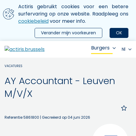
Aller au contenu principal
We gebruiken cookies
Actiris gebruikt cookies voor een betere
ermer le menu
surfervaring op onze website. Raadpleeg ons
cookiebeleid
voor meer info.
Verander mijn voorkeuren
OK
Burgers
Nl
VACATURES
AY Accountant - Leuven
M/V/X
Referentie 5861800
| Gecreëerd op 04 juni 2026