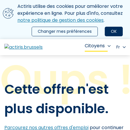
Aller au contenu principal
Nous utilisons des cookies
Actiris utilise des cookies pour améliorer votre
ermer le menu
expérience en ligne. Pour plus d'info, consultez
notre politique de gestion des cookies
.
Changer mes préférences
OK
Citoyens
Fr
Cette offre n'est
plus disponible.
Parcourez nos autres offres d'emploi
pour continuer