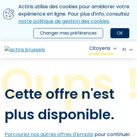
Aller au contenu principal
Nous utilisons des cookies
Actiris utilise des cookies pour améliorer votre
ermer le menu
expérience en ligne. Pour plus d'info, consultez
notre politique de gestion des cookies
.
Changer mes préférences
OK
Citoyens
Fr
Cette offre n'est
plus disponible.
Parcourez nos autres offres d'emploi
pour continuer