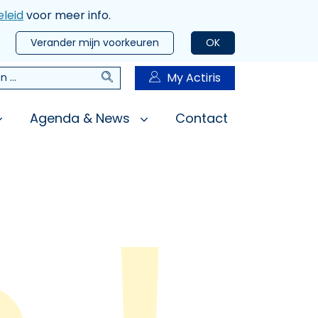
leid
voor meer info.
Verander mijn voorkeuren
OK
Zoeken
My Actiris
n
Agenda & News
Contact