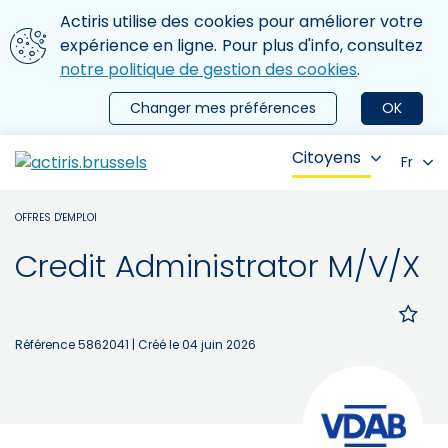
Aller au contenu principal
Nous utilisons des cookies
Actiris utilise des cookies pour améliorer votre
ermer le menu
expérience en ligne. Pour plus d'info, consultez
notre politique de gestion des cookies
.
Changer mes préférences
OK
Citoyens
Fr
OFFRES D'EMPLOI
Credit Administrator M/V/X
Référence 5862041
| Créé le 04 juin 2026