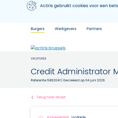
Aller au contenu principal
We gebruiken cookies
Actiris gebruikt cookies voor een be
Burgers
Werkgevers
Partners
VACATURES
Credit Administrator 
Referentie 5862041
| Gecreëerd op 04 juni 2026
Terug naar de lijst
Arbeidstijd :
Voltijds