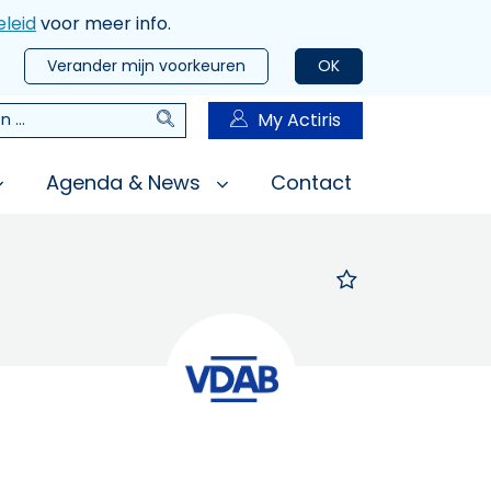
leid
voor meer info.
Verander mijn voorkeuren
OK
Zoeken
My Actiris
n
Agenda & News
Contact