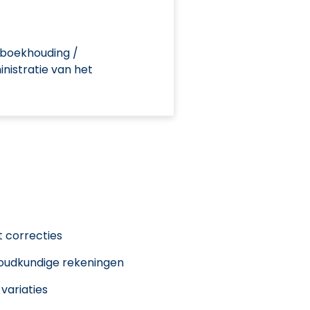
 boekhouding /
nistratie van het
t correcties
oudkundige rekeningen
variaties