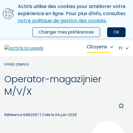
Aller au contenu principal
Nous utilisons des cookies
Actiris utilise des cookies pour améliorer votre
ermer le menu
expérience en ligne. Pour plus d'info, consultez
notre politique de gestion des cookies
.
Changer mes préférences
OK
Citoyens
Fr
OFFRES D'EMPLOI
Operator-magazijnier
M/V/X
Référence 5862067
| Créé le 04 juin 2026