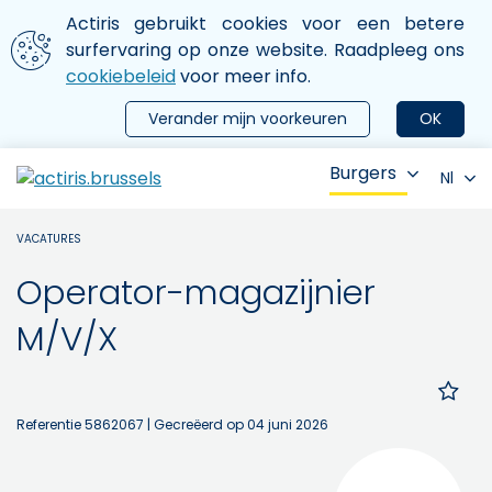
Aller au contenu principal
We gebruiken cookies
Actiris gebruikt cookies voor een betere
ermer le menu
surfervaring op onze website. Raadpleeg ons
cookiebeleid
voor meer info.
Verander mijn voorkeuren
OK
Burgers
Nl
VACATURES
Operator-magazijnier
M/V/X
Referentie 5862067
| Gecreëerd op 04 juni 2026