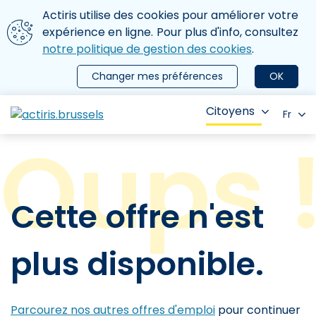
Aller au contenu principal
Nous utilisons des cookies
Actiris utilise des cookies pour améliorer votre
ermer le menu
expérience en ligne. Pour plus d'info, consultez
notre politique de gestion des cookies
.
Changer mes préférences
OK
Citoyens
Fr
Cette offre n'est
plus disponible.
Parcourez nos autres offres d'emploi
pour continuer