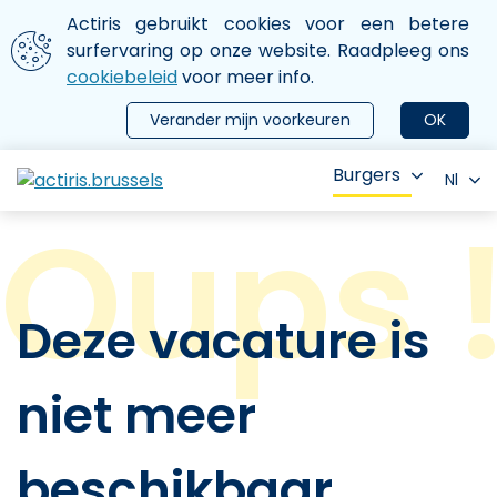
Aller au contenu principal
We gebruiken cookies
Actiris gebruikt cookies voor een betere
ermer le menu
surfervaring op onze website. Raadpleeg ons
cookiebeleid
voor meer info.
Verander mijn voorkeuren
OK
Burgers
Nl
Deze vacature is
niet meer
beschikbaar.