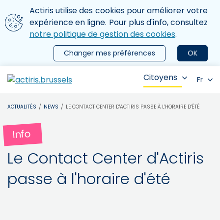
Aller au contenu principal
Nous utilisons des cookies
Actiris utilise des cookies pour améliorer votre
ermer le menu
expérience en ligne. Pour plus d'info, consultez
notre politique de gestion des cookies
.
Changer mes préférences
OK
Citoyens
Fr
ACTUALITÉS
NEWS
LE CONTACT CENTER D'ACTIRIS PASSE À L'HORAIRE D'ÉTÉ
Info
Le Contact Center d'Actiris
passe à l'horaire d'été