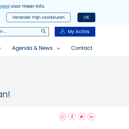
leid
voor meer info.
Verander mijn voorkeuren
OK
Zoeken
My Actiris
n
Agenda & News
Contact
an!