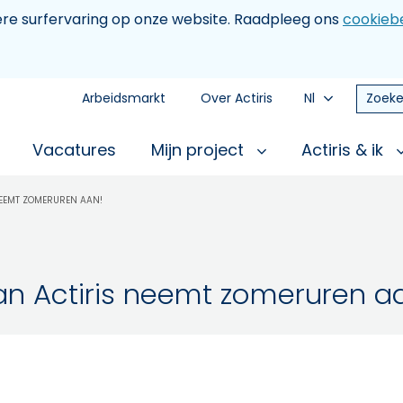
tere surfervaring op onze website. Raadpleeg ons
cookiebe
Arbeidsmarkt
Over Actiris
Nl
Zoeke
Vacatures
Mijn project
Actiris & ik
NEEMT ZOMERUREN AAN!
an Actiris neemt zomeruren a