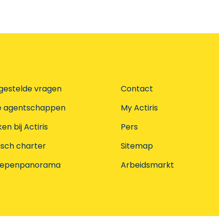
gestelde vragen
Contact
e agentschappen
My Actiris
n bij Actiris
Pers
isch charter
Sitemap
oepenpanorama
Arbeidsmarkt