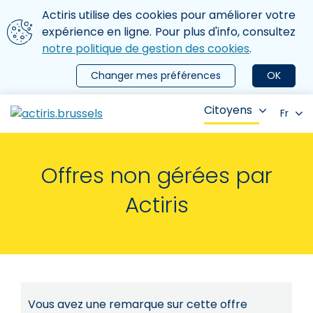
Aller au contenu principal
Nous utilisons des cookies
Actiris utilise des cookies pour améliorer votre
ermer le menu
expérience en ligne. Pour plus d'info, consultez
notre politique de gestion des cookies
.
Changer mes préférences
OK
Citoyens
Fr
Offres non gérées par
Actiris
Vous avez une remarque sur cette offre