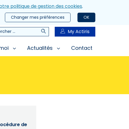
otre politique de gestion des cookies
.
Changer mes préférences
OK
Rechercher
My Actiris
rcher
 moi
Actualités
Contact
procédure de