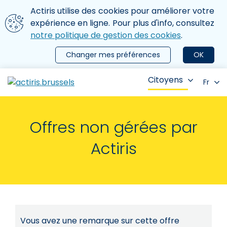
Aller au contenu principal
Nous utilisons des cookies
Actiris utilise des cookies pour améliorer votre
ermer le menu
expérience en ligne. Pour plus d'info, consultez
notre politique de gestion des cookies
.
Changer mes préférences
OK
Citoyens
Fr
Offres non gérées par
Actiris
Vous avez une remarque sur cette offre