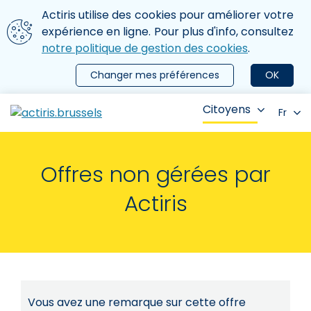
Aller au contenu principal
Nous utilisons des cookies
Actiris utilise des cookies pour améliorer votre
ermer le menu
expérience en ligne. Pour plus d'info, consultez
notre politique de gestion des cookies
.
Changer mes préférences
OK
Citoyens
Fr
Offres non gérées par
Actiris
Vous avez une remarque sur cette offre