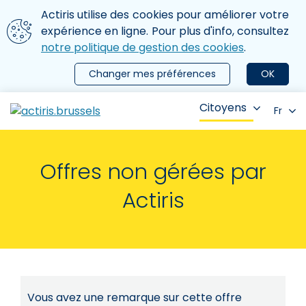
Aller au contenu principal
Nous utilisons des cookies
Actiris utilise des cookies pour améliorer votre
ermer le menu
expérience en ligne. Pour plus d'info, consultez
notre politique de gestion des cookies
.
Changer mes préférences
OK
Citoyens
Fr
Offres non gérées par
Actiris
Vous avez une remarque sur cette offre