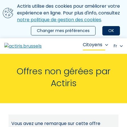
Aller au contenu principal
Nous utilisons des cookies
Actiris utilise des cookies pour améliorer votre
ermer le menu
expérience en ligne. Pour plus d'info, consultez
notre politique de gestion des cookies
.
Changer mes préférences
OK
Citoyens
Fr
Offres non gérées par
Actiris
Vous avez une remarque sur cette offre