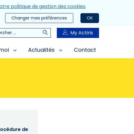
otre politique de gestion des cookies
.
Changer mes préférences
OK
Rechercher
My Actiris
rcher
 moi
Actualités
Contact
procédure de