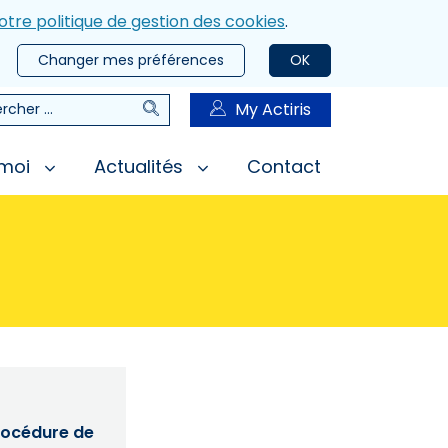
otre politique de gestion des cookies
.
Changer mes préférences
OK
Rechercher
My Actiris
rcher
 moi
Actualités
Contact
procédure de