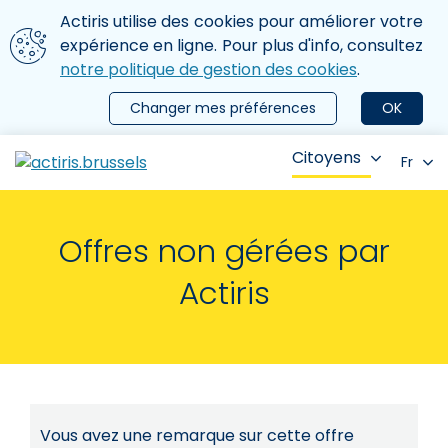
Aller au contenu principal
Nous utilisons des cookies
Actiris utilise des cookies pour améliorer votre
ermer le menu
expérience en ligne. Pour plus d'info, consultez
notre politique de gestion des cookies
.
Changer mes préférences
OK
Citoyens
Fr
Offres non gérées par
Actiris
Vous avez une remarque sur cette offre