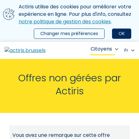
Aller au contenu principal
Nous utilisons des cookies
Actiris utilise des cookies pour améliorer votre
ermer le menu
expérience en ligne. Pour plus d'info, consultez
notre politique de gestion des cookies
.
Changer mes préférences
OK
Citoyens
Fr
Offres non gérées par
Actiris
Vous avez une remarque sur cette offre