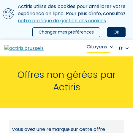
Aller au contenu principal
Nous utilisons des cookies
Actiris utilise des cookies pour améliorer votre
ermer le menu
expérience en ligne. Pour plus d'info, consultez
notre politique de gestion des cookies
.
Changer mes préférences
OK
Citoyens
Fr
Offres non gérées par
Actiris
Vous avez une remarque sur cette offre