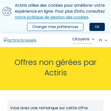
Aller au contenu principal
Nous utilisons des cookies
Actiris utilise des cookies pour améliorer votre
ermer le menu
expérience en ligne. Pour plus d'info, consultez
notre politique de gestion des cookies
.
Changer mes préférences
OK
Citoyens
Fr
Offres non gérées par
Actiris
Vous avez une remarque sur cette offre