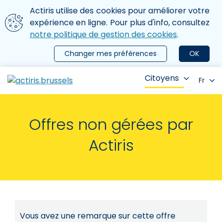
Aller au contenu principal
Nous utilisons des cookies
Actiris utilise des cookies pour améliorer votre
ermer le menu
expérience en ligne. Pour plus d'info, consultez
notre politique de gestion des cookies
.
Changer mes préférences
OK
Citoyens
Fr
Offres non gérées par
Actiris
Vous avez une remarque sur cette offre