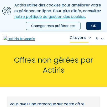
Aller au contenu principal
Nous utilisons des cookies
Actiris utilise des cookies pour améliorer votre
ermer le menu
expérience en ligne. Pour plus d'info, consultez
notre politique de gestion des cookies
.
Changer mes préférences
OK
Citoyens
Fr
Offres non gérées par
Actiris
Vous avez une remarque sur cette offre