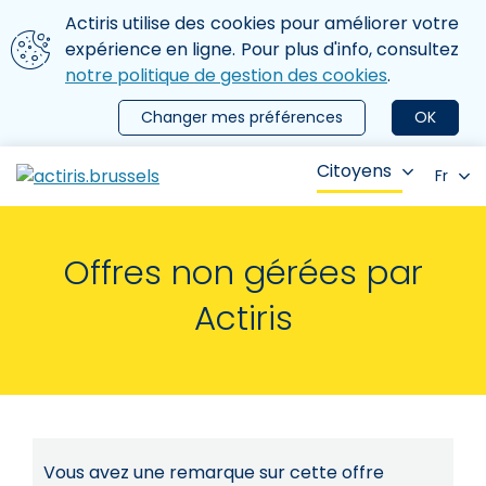
Aller au contenu principal
Nous utilisons des cookies
Actiris utilise des cookies pour améliorer votre
ermer le menu
expérience en ligne. Pour plus d'info, consultez
notre politique de gestion des cookies
.
Changer mes préférences
OK
Citoyens
Fr
Offres non gérées par
Actiris
Vous avez une remarque sur cette offre